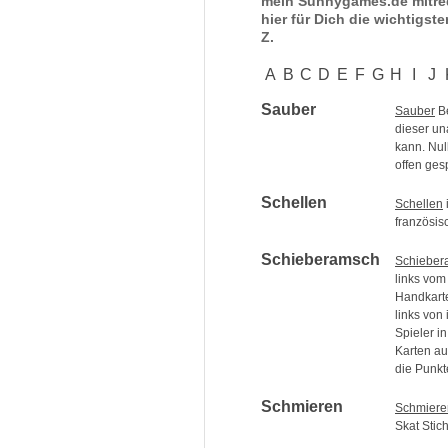
mein Sunnygames.de mitred
hier für Dich die wichtigste
Z.
A
B
C
D
E
F
G
H
I
J
Sauber
Sauber
Be
dieser un
kann. Nul
offen gesp
Schellen
Schellen
französis
Schieberamsch
Schieber
links vom
Handkarte
links von
Spieler i
Karten au
die Punkt
Schmieren
Schmiere
Skat Stic