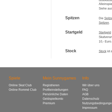
Alleinspi
Siehe au
Spitzen
Die
Spitz
Spitzen
.
Startgeld
Startgeld
Skatveran
10,- Euro.
Stock
Stock
ist
Spiele
Mein Sunnygames
Info
Online Skat Club
Registrieren
Wir über uns
Online Rommé Club
Profileinstellungen
FAQ
Persönliche Daten
AGB
Geldspielkonto
Datenschutz
Premium
Nutzungsbedingunge
Impressum