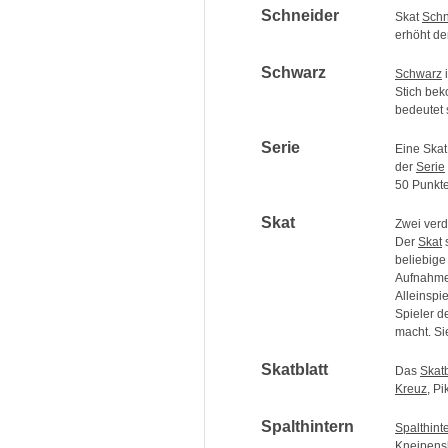
Schneider
Skat
Schn
erhöht de
Schwarz
Schwarz
i
Stich bek
bedeutet 
Serie
Eine Ska
der
Serie
50 Punkte
Skat
Zwei verd
Der
Skat
s
beliebige 
Aufnahme 
Alleinspi
Spieler 
macht. S
Skatblatt
Das
Skatb
Kreuz
, P
Spalthintern
Spalthint
Kneipens