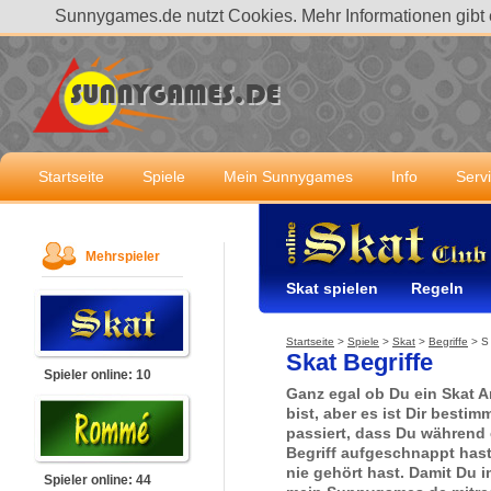
Sunnygames.de nutzt Cookies. Mehr Informationen gibt 
Startseite
Spiele
Mein Sunnygames
Info
Serv
Mehrspieler
Skat spielen
Regeln
Startseite
>
Spiele
>
Skat
>
Begriffe
>
S
Skat Begriffe
Spieler online: 10
Ganz egal ob Du ein Skat A
bist, aber es ist Dir besti
passiert, dass Du während 
Begriff aufgeschnappt has
nie gehört hast. Damit Du i
Spieler online: 44