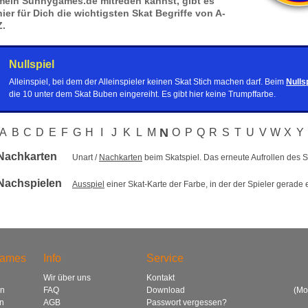
mein Sunnygames.de mitreden kannst, gibt es
hier für Dich die wichtigsten Skat Begriffe von A-
Z.
Nullspiel
Alleinspiel, bei dem der Alleinspieler keinen Skat Stich machen darf. Beim
Nulls
die 10 unter dem Skat Buben eingereiht. Es gibt hier keine Trumpffarbe.
N
A
B
C
D
E
F
G
H
I
J
K
L
M
O
P
Q
R
S
T
U
V
W
X
Y
Nachkarten
Unart /
Nachkarten
beim Skatspiel. Das erneute Aufrollen des 
Nachspielen
Ausspiel
einer Skat-Karte der Farbe, in der der Spieler gerade 
games
Info
Service
Wir über uns
Kontakt
en
FAQ
Download
(Mo.
en
AGB
Passwort vergessen?