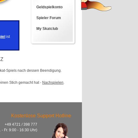
Geldspielkonto
Spieler Forum
My Skatclub
piel
ist
Z
Skat-Spiels nach dessen Beendigung.
einen Stich gemacht hat -
Nachspielen
.
Kostenlose Support Hotline
+49 4721 / 398 777
 - Fr. 9:00 - 16:30 Uhr)