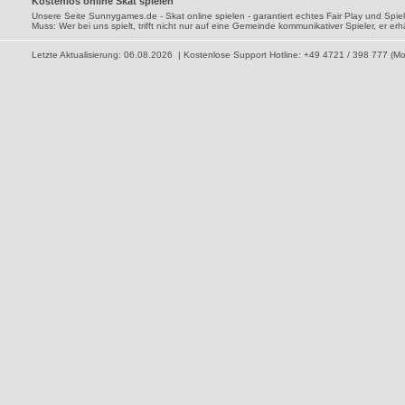
Kostenlos online Skat spielen
Unsere Seite Sunnygames.de - Skat online spielen - garantiert echtes Fair Play und Spie
Muss: Wer bei uns spielt, trifft nicht nur auf eine Gemeinde kommunikativer Spieler, er e
Letzte Aktualisierung: 06.08.2026 | Kostenlose Support Hotline: +49 4721 / 398 777 (Mo. 