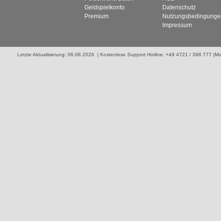
Geldspielkonto
Datenschutz
Premium
Nutzungsbedingunge
Impressum
Letzte Aktualisierung: 06.08.2026 | Kostenlose Support Hotline: +49 4721 / 398 777 (Mo. 