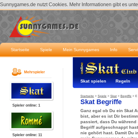
Sunnygames.de nutzt Cookies. Mehr Informationen gibt es unt
Startseite
Spiele
Mein Sunnygames
Info
Serv
Mehrspieler
Skat spielen
Regeln
Startseite
>
Spiele
>
Skat
>
Begriffe
>
E
Skat Begriffe
Spieler online: 1
Ganz egal ob Du ein Skat A
bist, aber es ist Dir besti
passiert, dass Du während 
Begriff aufgeschnappt has
nie gehört hast. Damit Du i
Spieler online: 11