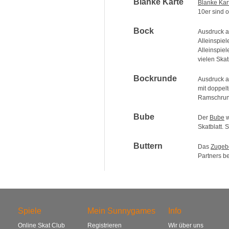
Blanke Karte
Blanke Kar
10er sind o
Bock
Ausdruck 
Alleinspie
Alleinspie
vielen Skat
Bockrunde
Ausdruck 
mit doppel
Ramschrun
Bube
Der
Bube
w
Skatblatt.
Buttern
Das
Zugeb
Partners b
Spiele
Mein Sunnygames
Info
Online Skat Club
Registrieren
Wir über uns