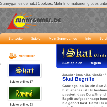
Sunnygames.de nutzt Cookies. Mehr Informationen gibt es unt
Startseite
Spiele
Mein Sunnygames
Info
Serv
Mehrspieler
Skat spielen
Regeln
Startseite
>
Spiele
>
Skat
>
Begriffe
>
B
Skat Begriffe
Spieler online: 17
Ganz egal ob Du ein Skat A
bist, aber es ist Dir besti
passiert, dass Du während 
Begriff aufgeschnappt has
nie gehört hast. Damit Du i
Spieler online: 53