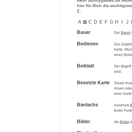
mein Sunnygames.de mitred
hier für Dich die wichtigste
Z.
B
A
C
D
E
F
G
H
I
J
Bauer
Der
Bauer
Bedienen
Das Zugebe
Karte. Wu
eines Bube
Beiblatt
Der Begriff
sind.
Besetzte Karte
Dieser Au
Assen oder
einer Karte
Bierlachs
Ausdruck
B
fester Punk
Bilder
Als
Bilder
w