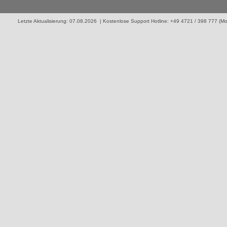
Letzte Aktualisierung: 07.08.2026 | Kostenlose Support Hotline: +49 4721 / 398 777 (Mo. 