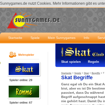
Sunnygames.de nutzt Cookies. Mehr Informationen gibt es unt
Startseite
Spiele
Mein Sunnygames
Info
Serv
Mehrspieler
Skat spielen
Regeln
Startseite
>
Spiele
>
Skat
>
Begriffe
>
T
Skat Begriffe
Spieler online: 29
Ganz egal ob Du ein Skat A
bist, aber es ist Dir besti
passiert, dass Du während 
Begriff aufgeschnappt has
nie gehört hast. Damit Du i
Spieler online: 67