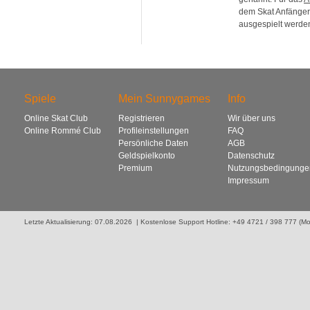
dem Skat Anfänger 
ausgespielt werden
Spiele
Mein Sunnygames
Info
Online Skat Club
Registrieren
Wir über uns
Online Rommé Club
Profileinstellungen
FAQ
Persönliche Daten
AGB
Geldspielkonto
Datenschutz
Premium
Nutzungsbedingunge
Impressum
Letzte Aktualisierung: 07.08.2026 | Kostenlose Support Hotline: +49 4721 / 398 777 (Mo. 