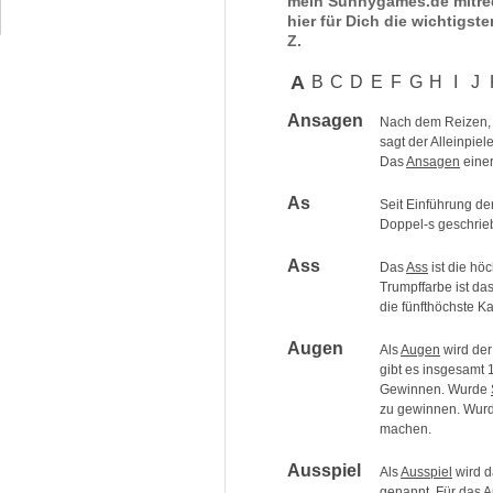
mein Sunnygames.de mitred
hier für Dich die wichtigste
Z.
A
B
C
D
E
F
G
H
I
J
Ansagen
Nach dem Reizen, 
sagt der Alleinpie
Das
Ansagen
einer
As
Seit Einführung d
Doppel-s geschrie
Ass
Das
Ass
ist die hö
Trumpffarbe ist da
die fünfthöchste Ka
Augen
Als
Augen
wird der
gibt es insgesamt
Gewinnen. Wurde
zu gewinnen. Wurde
machen.
Ausspiel
Als
Ausspiel
wird d
genannt. Für das
A