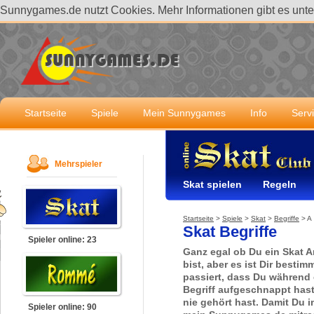
Sunnygames.de nutzt Cookies. Mehr Informationen gibt es unt
Startseite
Spiele
Mein Sunnygames
Info
Serv
Mehrspieler
Skat spielen
Regeln
Startseite
>
Spiele
>
Skat
>
Begriffe
>
A
Skat Begriffe
Spieler online: 23
Ganz egal ob Du ein Skat A
bist, aber es ist Dir besti
passiert, dass Du während 
Begriff aufgeschnappt has
nie gehört hast. Damit Du i
Spieler online: 90