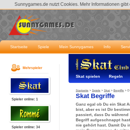
Sunnygames.de nutzt Cookies. Mehr Informationen gibt 
Startseite
Spiele
Mein Sunnygames
Info
Serv
Mehrspieler
Skat spielen
Regeln
Startseite
>
Spiele
>
Skat
>
Begriffe
>
D
Skat Begriffe
Spieler online: 1
Ganz egal ob Du ein Skat A
bist, aber es ist Dir besti
passiert, dass Du während 
Begriff aufgeschnappt has
nie gehört hast. Damit Du i
Spieler online: 34