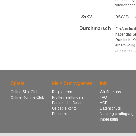
wieder hoc
DSkV
DSkV
Deutsc
Durchmarsch
Ein Ausdruck
hat er das 
Durch die M
einem völlig
aus diesem 
Spiele
Mein Sunnygames
Info
Online Skat Club
Registrieren
Wir über uns
Online Rommé Club
Profileinstellungen
FAQ
Persönliche Daten
AGB
Geldspielkonto
Datenschutz
Premium
Nutzungsbedingunge
Impressum