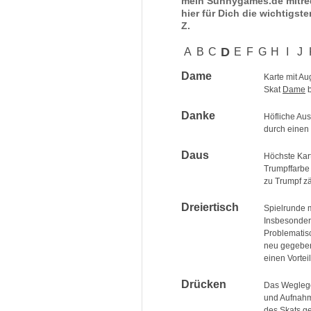
mein Sunnygames.de mitred
hier für Dich die wichtigste
Z.
D
A
B
C
E
F
G
H
I
J
Dame
Karte mit Au
Skat
Dame
b
Danke
Höfliche Au
durch einen
Daus
Höchste Kart
Trumpffarbe 
zu Trumpf z
Dreiertisch
Spielrunde m
Insbesonder
Problematisc
neu gegeben
einen Vorteil
Drücken
Das Wegleg
und Aufnahm
des Skats ge