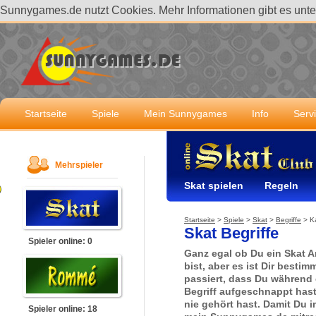
Sunnygames.de nutzt Cookies. Mehr Informationen gibt es unt
Startseite
Spiele
Mein Sunnygames
Info
Serv
Mehrspieler
Skat spielen
Regeln
Startseite
>
Spiele
>
Skat
>
Begriffe
>
K
Skat Begriffe
Spieler online: 0
Ganz egal ob Du ein Skat A
bist, aber es ist Dir besti
passiert, dass Du während 
Begriff aufgeschnappt has
nie gehört hast. Damit Du i
Spieler online: 18