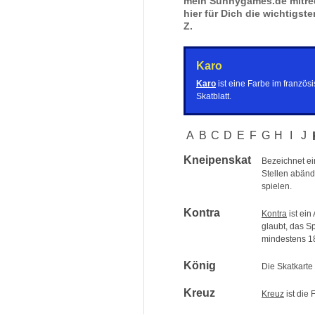
mein Sunnygames.de mitred
hier für Dich die wichtigste
Z.
Karo
Karo
ist eine Farbe im französ
Skatblatt.
A
B
C
D
E
F
G
H
I
J
Kneipenskat
Bezeichnet ei
Stellen abänd
spielen.
Kontra
Kontra
ist ei
glaubt, das Sp
mindestens 18
König
Die Skatkarte
Kreuz
Kreuz
ist die 