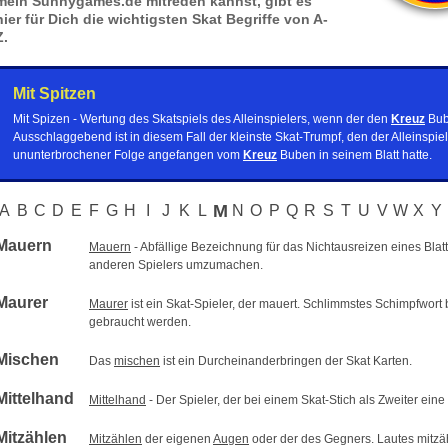
mein Sunnygames.de mitreden kannst, gibt es
hier für Dich die wichtigsten Skat Begriffe von A-
Z.
Mit Spitzen
Mit Spizen - Wertung des Skatspiels des Alleinspielers, wenn der den
Kreuz
Bub
Ausschlaggebend ist in diesem Fall der kleinste Skat-Trumpf, den der Alleinspiel
ununterbrochener Folge angefangen vom
Kreuz
Buben in seinem Blatt hatte.
M
A
B
C
D
E
F
G
H
I
J
K
L
N
O
P
Q
R
S
T
U
V
W
X
Y
Mauern
Mauern
- Abfällige Bezeichnung für das Nichtausreizen eines Blatt
anderen Spielers umzumachen.
Maurer
Maurer
ist ein Skat-Spieler, der mauert. Schlimmstes Schimpfwort b
gebraucht werden.
Mischen
Das
mischen
ist ein Durcheinanderbringen der Skat Karten.
Mittelhand
Mittelhand
- Der Spieler, der bei einem Skat-Stich als Zweiter ein
Mitzählen
Mitzählen
der eigenen
Augen
oder der des Gegners. Lautes mitzäh