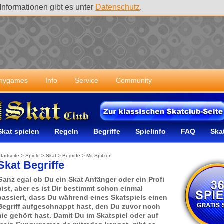
nformationen gibt es unter
Datenschutz
.
nnygames
Info
Service
Community
Skat spielen
Regeln
Begriffe
Spielinfo
FAQ
Ska
tartseite
>
Spiele
>
Skat
>
Begriffe
>
Mit Spitzen
Skat Begriffe
Ganz egal ob Du ein Skat Anfänger oder ein Profi
bist, aber es ist Dir bestimmt schon einmal
passiert, dass Du während eines Skatspiels einen
Begriff aufgeschnappt hast, den Du zuvor noch
nie gehört hast. Damit Du im Skatspiel oder auf