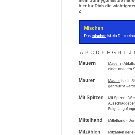
mein Sunnygames.de mitred
hier für Dich die wichtigste
Z.
Mischen
Das
mischen
ist ein Durchein
A
B
C
D
E
F
G
H
I
J
Mauern
Mauern
- Abfäll
eines anderen 
Maurer
Maurer
ist ein S
gebraucht werd
Mit Spitzen
Mit Spizen - Wer
Ausschlaggebend 
Folge angefan
Mittelhand
Mittelhand
- Der
Mitzählen
Mitzählen
der e