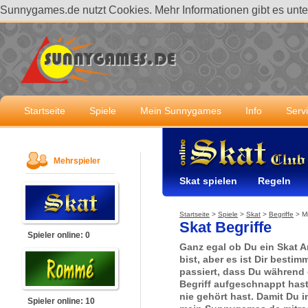
Sunnygames.de nutzt Cookies. Mehr Informationen gibt es unt
Startseite
Spiele
Mein Sunnygames
Info
Serv
Mehrspieler
Skat spielen
Regeln
Startseite
>
Spiele
>
Skat
>
Begriffe
>
M
Skat Begriffe
Spieler online: 0
Ganz egal ob Du ein Skat A
bist, aber es ist Dir besti
passiert, dass Du während 
Begriff aufgeschnappt has
nie gehört hast. Damit Du i
Spieler online: 10