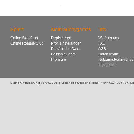
Spiele
Mein Sunnygames
Info
Online Skat Club
Registrieren
Wir über uns
Online Rommé Club
Profileinstellungen
FAQ
Persönliche Daten
AGB
Geldspielkonto
Datenschutz
Premium
Nutzungsbedingunge
Impressum
Letzte Aktualisierung: 06.08.2026 | Kostenlose Support Hotline: +49 4721 / 398 777 (Mo. 