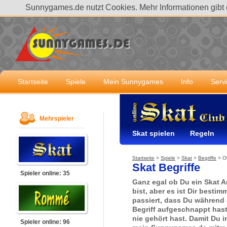
Sunnygames.de nutzt Cookies. Mehr Informationen gibt 
Startseite
Spiele
Mein Sunnygames
Info
Serv
Mehrspieler
Skat spielen
Regeln
Startseite
>
Spiele
>
Skat
>
Begriffe
>
O
Skat Begriffe
Spieler online: 35
Ganz egal ob Du ein Skat A
bist, aber es ist Dir besti
passiert, dass Du während 
Begriff aufgeschnappt has
nie gehört hast. Damit Du i
Spieler online: 96