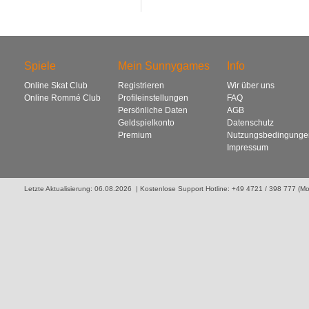
Spiele
Mein Sunnygames
Info
Online Skat Club
Registrieren
Wir über uns
Online Rommé Club
Profileinstellungen
FAQ
Persönliche Daten
AGB
Geldspielkonto
Datenschutz
Premium
Nutzungsbedingunge
Impressum
Letzte Aktualisierung: 06.08.2026 | Kostenlose Support Hotline: +49 4721 / 398 777 (Mo. 