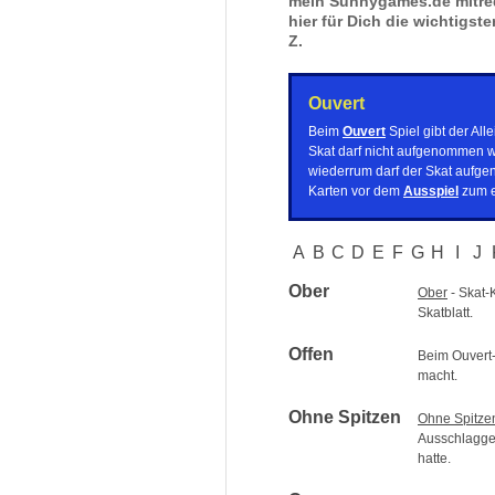
mein Sunnygames.de mitred
hier für Dich die wichtigste
Z.
Ouvert
Beim
Ouvert
Spiel gibt der All
Skat darf nicht aufgenommen w
wiederrum darf der Skat aufg
Karten vor dem
Ausspiel
zum e
A
B
C
D
E
F
G
H
I
J
Ober
Ober
- Skat-
Skatblatt.
Offen
Beim Ouvert
macht.
Ohne Spitzen
Ohne Spitze
Ausschlaggeb
hatte.