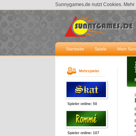
Sunnygames.de nutzt Cookies. Mehr I
Startseite
Spiele
Mein Su
Mehrspieler
S
Spieler online: 50
Spieler online: 107