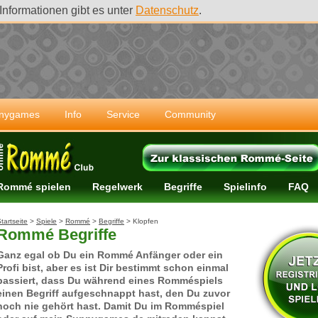
nformationen gibt es unter
Datenschutz
.
nnygames
Info
Service
Community
Rommé spielen
Regelwerk
Begriffe
Spielinfo
FAQ
tartseite
>
Spiele
>
Rommé
>
Begriffe
>
Klopfen
Rommé Begriffe
Ganz egal ob Du ein Rommé Anfänger oder ein
Profi bist, aber es ist Dir bestimmt schon einmal
passiert, dass Du während eines Romméspiels
einen Begriff aufgeschnappt hast, den Du zuvor
noch nie gehört hast. Damit Du im Romméspiel