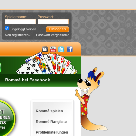
Spielername:
Passwort:
Einloggen
Eingeloggt bleiben
Neu registrieren?
Passwort vergessen?
Rommé bei Facebook
Rommé spielen
Rommé Rangliste
Profileinstellungen