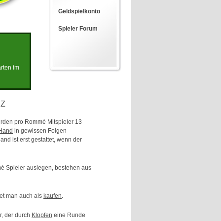
Geldspielkonto
Spieler Forum
arten im
Z
erden pro Rommé Mitspieler 13
Hand
in gewissen Folgen
and ist erst gestattet, wenn der
mé Spieler auslegen, bestehen aus
net man auch als
kaufen
.
, der durch
Klopfen
eine Runde