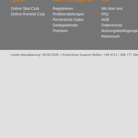
Online Skat Club
Registrieren
Wir über uns
Online Rommé Club
Profileinstellungen
FAQ
Persönliche Daten
AGB
Geldspielkonto
Datenschutz
Premium
Nutzungsbedingunge
Impressum
Letzte Aktualisierung: 08.08.2026 | Kostenlose Support Hotline: +49 4721 / 398 777 (Mo. 