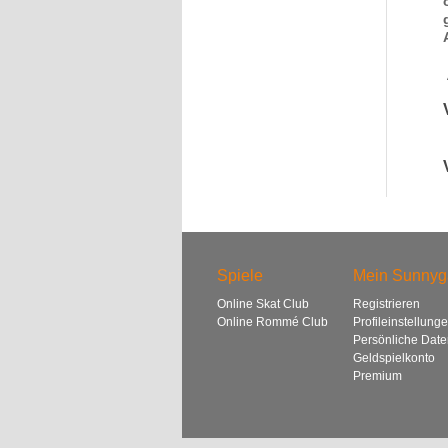
Spiele
Mein Sunny
Online Skat Club
Registrieren
Online Rommé Club
Profileinstellung
Persönliche Dat
Geldspielkonto
Premium