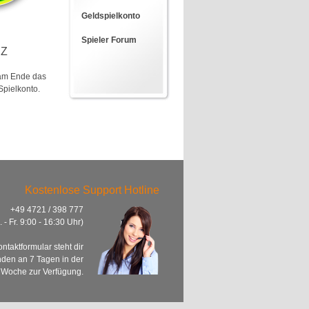
Geldspielkonto
Spieler Forum
Z
 am Ende das
Spielkonto.
Kostenlose Support Hotline
+49 4721 / 398 777
 - Fr. 9:00 - 16:30 Uhr)
ontaktformular
steht dir
nden an 7 Tagen in der
Woche zur Verfügung.