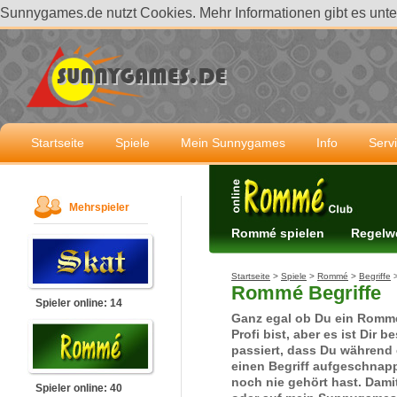
Sunnygames.de nutzt Cookies. Mehr Informationen gibt es unt
Startseite
Spiele
Mein Sunnygames
Info
Serv
Mehrspieler
Rommé spielen
Regelw
Startseite
>
Spiele
>
Rommé
>
Begriffe
Rommé Begriffe
Spieler online: 14
Ganz egal ob Du ein Rommé
Profi bist, aber es ist Dir 
passiert, dass Du während
einen Begriff aufgeschnapp
noch nie gehört hast. Dam
Spieler online: 40