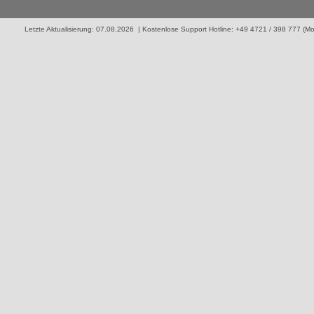
Letzte Aktualisierung: 07.08.2026 | Kostenlose Support Hotline: +49 4721 / 398 777 (Mo. 