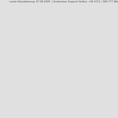
Letzte Aktualisierung: 07.08.2026 | Kostenlose Support Hotline: +49 4721 / 398 777 (Mo. 