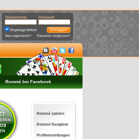
Spielername:
Passwort:
Einloggen
Eingeloggt bleiben
Neu registrieren?
Passwort vergessen?
Rommé bei Facebook
Rommé spielen
Rommé Rangliste
Profileinstellungen