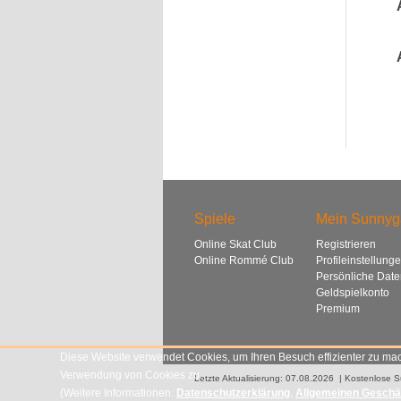
Spiele
Mein Sunny
Online Skat Club
Registrieren
Online Rommé Club
Profileinstellung
Persönliche Dat
Geldspielkonto
Premium
Diese Website verwendet Cookies, um Ihren Besuch effizienter zu mac
Verwendung von Cookies zu.
Letzte Aktualisierung: 07.08.2026 | Kostenlose Su
(Weitere Informationen:
Datenschutzerklärung
,
Allgemeinen Geschä