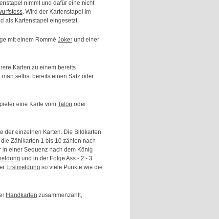
nstapel nimmt und dafür eine nicht
urfstoss
. Wird der Kartenstapel im
 als Kartenstapel eingesetzt.
Folge mit einem Rommé
Joker
und einer
ere Karten zu einem bereits
 man selbst bereits einen Satz oder
ieler eine Karte vom
Talon
oder
der einzelnen Karten. Die Bildkarten
die Zählkarten 1 bis 10 zählen nach
er in einer Sequenz nach dem König
meldung
und in der Folge Ass - 2 - 3
der
Erstmeldung
so viele Punkte wie die
er
Handkarten
zusammenzählt,