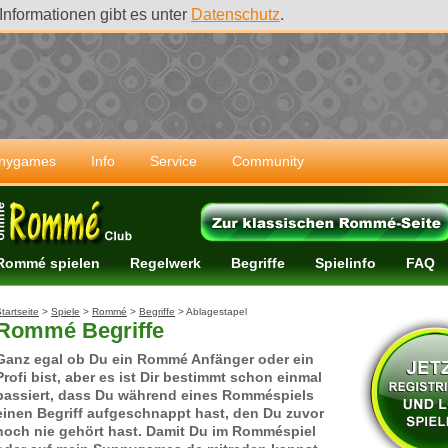
nformationen gibt es unter
Datenschutz
.
nnygames
Info
Service
Community
Rommé spielen
Regelwerk
Begriffe
Spielinfo
FAQ
tartseite
>
Spiele
>
Rommé
>
Begriffe
>
Ablagestapel
Rommé Begriffe
Ganz egal ob Du ein Rommé Anfänger oder ein
Profi bist, aber es ist Dir bestimmt schon einmal
passiert, dass Du während eines Romméspiels
einen Begriff aufgeschnappt hast, den Du zuvor
noch nie gehört hast. Damit Du im Romméspiel