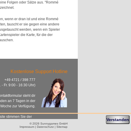
seine Folgen oder Sätze aus. "Rommé
zeichnet.
n, wenn er dran ist und eine Rommé
ten, tauscht er sie gegen eine andere
ausgetauscht werden, wenn ein Spieler
artenspieler die Karte, für die der
tauschen.
Kostenlose Support Hotline
+49 4721 / 398 777
 - Fr. 9:00 - 16:30 Uhr)
ontaktformular
steht dir
nden an 7 Tagen in der
Woche zur Verfügung.
site stimmen Sie der
Verstanden
© 2026
Sunnygames GmbH
Impressum
|
Datenschutz
|
Sitemap