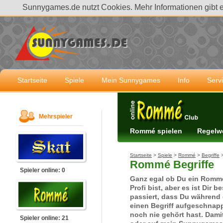
Sunnygames.de nutzt Cookies. Mehr Informationen gibt 
Startseite
Spiele
Mein Sunnygames
Info
Serv
Mehrspieler
Rommé spielen
Regelw
Startseite
>
Spiele
>
Rommé
>
Begriffe
Rommé Begriffe
Spieler online: 0
Ganz egal ob Du ein Rommé
Profi bist, aber es ist Dir 
passiert, dass Du während
einen Begriff aufgeschnapp
noch nie gehört hast. Dam
Spieler online: 21