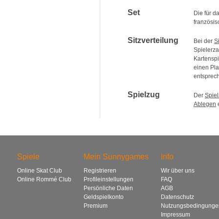
Set
Die für 
französi
Sitzverteilung
Bei der
S
Spielerza
Kartenspi
einen Pla
entsprec
Spielzug
Der
Spie
Ablegen
e
Spiele
Mein Sunnygames
Info
Online Skat Club
Registrieren
Wir über uns
Online Rommé Club
Profileinstellungen
FAQ
Persönliche Daten
AGB
Geldspielkonto
Datenschutz
Premium
Nutzungsbedingunge
Impressum