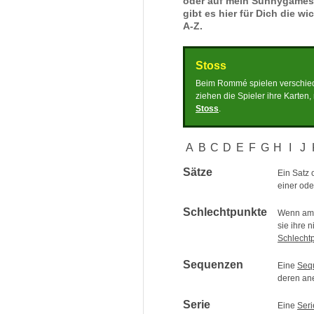
oder auf mein Sunnygames.
gibt es hier für Dich die wi
A-Z.
Stoss
Beim Rommé spielen verschied
ziehen die Spieler ihre Karten
Stoss
.
A
B
C
D
E
F
G
H
I
J
Sätze
Ein Satz
einer od
Schlechtpunkte
Wenn am 
sie ihre
Schlecht
Sequenzen
Eine
Seq
deren an
Serie
Eine
Seri