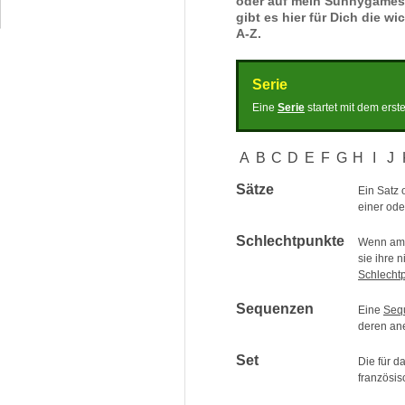
oder auf mein Sunnygames.
gibt es hier für Dich die wi
A-Z.
Serie
Eine
Serie
startet mit dem ers
A
B
C
D
E
F
G
H
I
J
Sätze
Ein Satz
einer od
Schlechtpunkte
Wenn am 
sie ihre
Schlecht
Sequenzen
Eine
Seq
deren an
Set
Die für 
französi