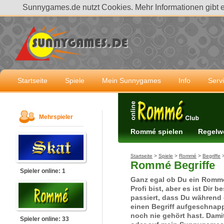
Sunnygames.de nutzt Cookies. Mehr Informationen gibt 
Startseite
Spiele
Mein Sunnygames
Info
Serv
Mehrspieler
Rommé spielen
Regelw
Startseite
>
Spiele
>
Rommé
>
Begriffe
Rommé Begriffe
Spieler online: 1
Ganz egal ob Du ein Rommé
Profi bist, aber es ist Dir 
passiert, dass Du während
einen Begriff aufgeschnapp
noch nie gehört hast. Dam
Spieler online: 33