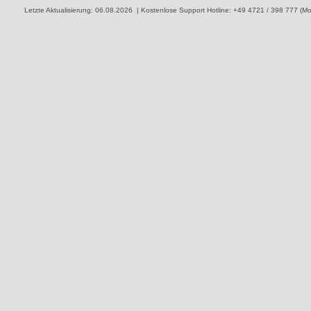
Letzte Aktualisierung: 06.08.2026 | Kostenlose Support Hotline: +49 4721 / 398 777 (Mo. 