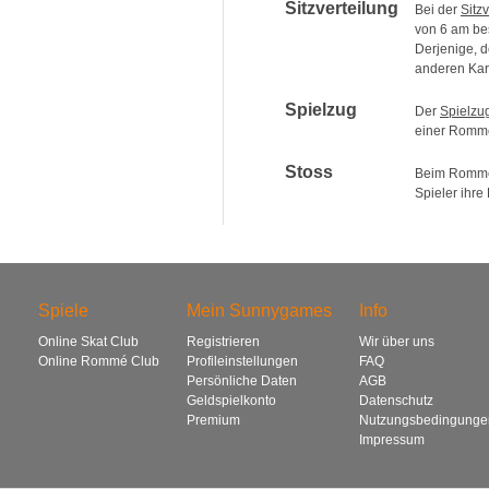
Sitzverteilung
Bei der
Sitz
von 6 am bes
Derjenige, d
anderen Kart
Spielzug
Der
Spielzu
einer Rommé
Stoss
Beim Rommé 
Spieler ihre
Spiele
Mein Sunnygames
Info
Online Skat Club
Registrieren
Wir über uns
Online Rommé Club
Profileinstellungen
FAQ
Persönliche Daten
AGB
Geldspielkonto
Datenschutz
Premium
Nutzungsbedingunge
Impressum