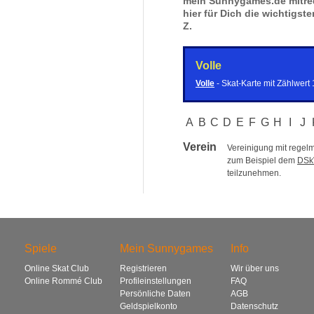
mein Sunnygames.de mitred
hier für Dich die wichtigste
Z.
Volle
Volle
- Skat-Karte mit Zählwert 
A
B
C
D
E
F
G
H
I
J
Verein
Vereinigung mit regel
zum Beispiel dem
DSk
teilzunehmen.
Spiele
Mein Sunnygames
Info
Online Skat Club
Registrieren
Wir über uns
Online Rommé Club
Profileinstellungen
FAQ
Persönliche Daten
AGB
Geldspielkonto
Datenschutz