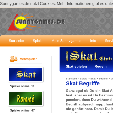
Sunnygames.de nutzt Cookies. Mehr Informationen gibt es unt
Startseite
Spiele
Mein Sunnygames
Info
Serv
Mehrspieler
Skat spielen
Regeln
Startseite
>
Spiele
>
Skat
>
Begriffe
>
Vo
Skat Begriffe
Spieler online: 11
Ganz egal ob Du ein Skat A
bist, aber es ist Dir besti
passiert, dass Du während 
Begriff aufgeschnappt has
nie gehört hast. Damit Du i
Spieler online: 47