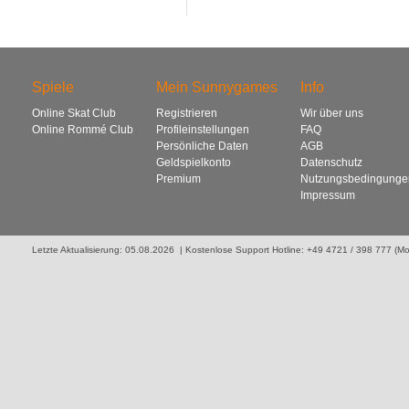
Spiele
Mein Sunnygames
Info
Online Skat Club
Registrieren
Wir über uns
Online Rommé Club
Profileinstellungen
FAQ
Persönliche Daten
AGB
Geldspielkonto
Datenschutz
Premium
Nutzungsbedingunge
Impressum
Letzte Aktualisierung: 05.08.2026 | Kostenlose Support Hotline: +49 4721 / 398 777 (Mo. 