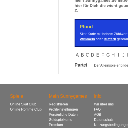
mein Sunnygames.de mitred
hier für Dich die wichtigste
Z.
Pfund
Skat-Karte mit hohem Zählwert
Wimmeln
oder
Buttern
gebrau
A
B
C
D
E
F
G
H
I
J
Partei
Der Alleinspieler bild
Spiele
Mein Sunnygames
Info
Online Skat Club
Registrieren
Wir über uns
Online Rommé Club
Profileinstellungen
FAQ
Persönliche Daten
AGB
Geldspielkonto
Datenschutz
Premium
Nutzungsbedingunge