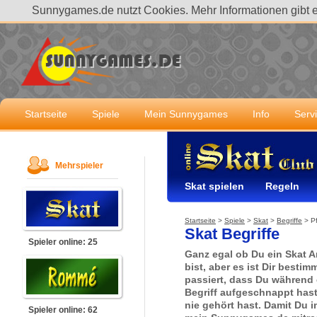
Sunnygames.de nutzt Cookies. Mehr Informationen gibt 
Startseite
Spiele
Mein Sunnygames
Info
Serv
Mehrspieler
Skat spielen
Regeln
Startseite
>
Spiele
>
Skat
>
Begriffe
>
P
Skat Begriffe
Spieler online: 25
Ganz egal ob Du ein Skat A
bist, aber es ist Dir besti
passiert, dass Du während 
Begriff aufgeschnappt has
nie gehört hast. Damit Du i
Spieler online: 62