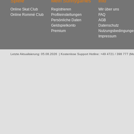
Spiele
Mein Sunnygames
Info
Online Skat Club
Registrieren
Wir über uns
Online Rommé Club
Profileinstellungen
FAQ
Persönliche Daten
AGB
Geldspielkonto
Datenschutz
Premium
Nutzungsbedingunge
Impressum
Letzte Aktualisierung: 05.08.2026 | Kostenlose Support Hotline: +49 4721 / 398 777 (Mo. 