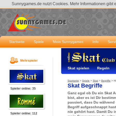
Sunnygames.de nutzt Cookies. Mehr Informationen gibt 
Startseite
Spiele
Mein Sunnygames
Info
Serv
Mehrspieler
Skat spielen
Regeln
Startseite
>
Spiele
>
Skat
>
Begriffe
>
H
Skat Begriffe
Spieler online: 35
Ganz egal ob Du ein Skat A
bist, aber es ist Dir besti
passiert, dass Du während 
Begriff aufgeschnappt has
nie gehört hast. Damit Du i
Spieler online: 112