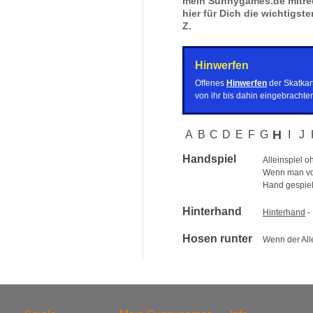
mein Sunnygames.de mitred
hier für Dich die wichtigste
Z.
Hinwerfen
Offenes
Hinwerfen
der Skatkart
von ihr bis dahin eingebracht
H
A
B
C
D
E
F
G
I
J
Handspiel
Alleinspiel 
Wenn man vo
Hand gespielt
Hinterhand
Hinterhand
- 
Hosen runter
Wenn der All