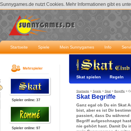
Sunnygames.de nutzt Cookies. Mehr Informationen gibt es unt
Startseite
Spiele
Mein Sunnygames
Info
Serv
Mehrspieler
Skat spielen
Regeln
Startseite
>
Spiele
>
Skat
>
Begriffe
>
C
Skat Begriffe
Spieler online: 37
Ganz egal ob Du ein Skat A
bist, aber es ist Dir besti
passiert, dass Du während 
Begriff aufgeschnappt has
nie gehört hast. Damit Du i
Spieler online: 97