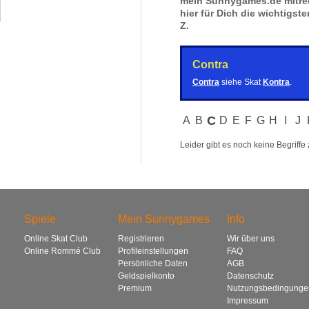
mein Sunnygames.de mitred
hier für Dich die wichtigste
Z.
Contra
Contra
siehe Skat
Kontra
.
C
A
B
D
E
F
G
H
I
J
Leider gibt es noch keine Begriffe
Spiele
Mein Sunnygames
Info
Online Skat Club
Registrieren
Wir über uns
Online Rommé Club
Profileinstellungen
FAQ
Persönliche Daten
AGB
Geldspielkonto
Datenschutz
Premium
Nutzungsbedingunge
Impressum