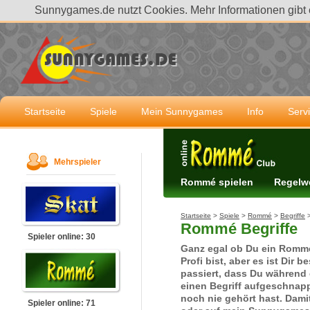
Sunnygames.de nutzt Cookies. Mehr Informationen gibt 
Startseite
Spiele
Mein Sunnygames
Info
Serv
Mehrspieler
Rommé spielen
Regelw
Startseite
>
Spiele
>
Rommé
>
Begriffe
Rommé Begriffe
Spieler online: 30
Ganz egal ob Du ein Rommé
Profi bist, aber es ist Dir 
passiert, dass Du während
einen Begriff aufgeschnapp
noch nie gehört hast. Dam
Spieler online: 71