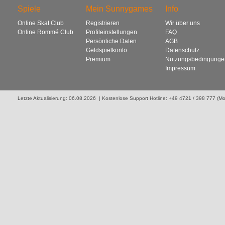
Spiele
Mein Sunnygames
Info
Online Skat Club
Registrieren
Wir über uns
Online Rommé Club
Profileinstellungen
FAQ
Persönliche Daten
AGB
Geldspielkonto
Datenschutz
Premium
Nutzungsbedingunge
Impressum
Letzte Aktualisierung: 06.08.2026 | Kostenlose Support Hotline: +49 4721 / 398 777 (Mo. 