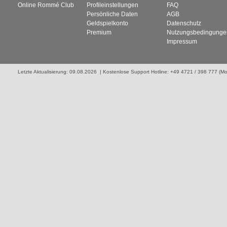
Online Rommé Club
Profileinstellungen
FAQ
Persönliche Daten
AGB
Geldspielkonto
Datenschutz
Premium
Nutzungsbedingunge
Impressum
Letzte Aktualisierung: 09.08.2026 | Kostenlose Support Hotline: +49 4721 / 398 777 (Mo. 