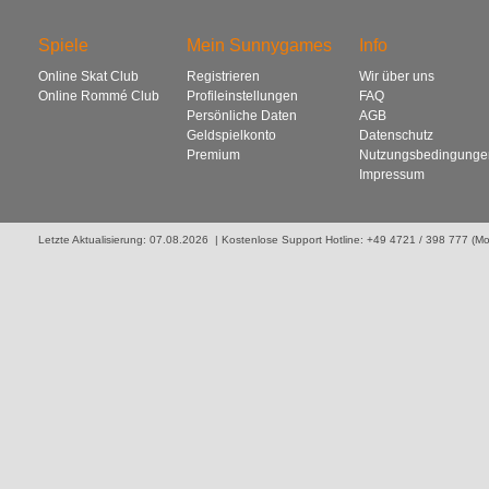
Spiele
Mein Sunnygames
Info
Online Skat Club
Registrieren
Wir über uns
Online Rommé Club
Profileinstellungen
FAQ
Persönliche Daten
AGB
Geldspielkonto
Datenschutz
Premium
Nutzungsbedingunge
Impressum
Letzte Aktualisierung: 07.08.2026 | Kostenlose Support Hotline: +49 4721 / 398 777 (Mo. 