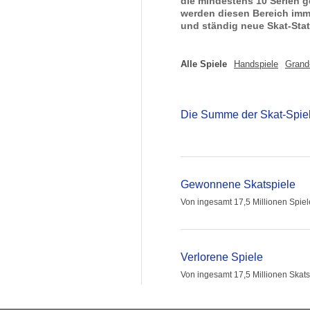
die mindestens 10 Serien g
werden diesen Bereich imm
und ständig neue Skat-Stat
Alle Spiele
Handspiele
Grand
Die Summe der Skat-Spiele
Gewonnene Skatspiele
Von ingesamt 17,5 Millionen Spiel
Verlorene Spiele
Von ingesamt 17,5 Millionen Skats