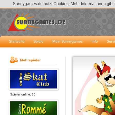
Sunnygames.de nutzt Cookies. Mehr Informationen gibt 
Startseite
Spiele
Mein Sunnygames
Info
Serv
Mehrspieler
Spieler online: 30